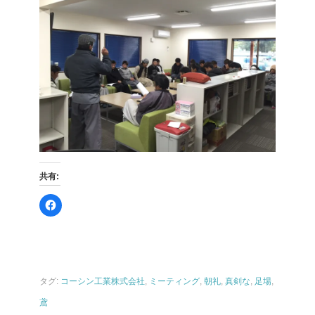
共有:
F
a
c
e
b
o
o
k
で
共
タグ:
コーシン工業株式会社
,
ミーティング
,
朝礼
,
真剣な
,
足場
,
有
す
鳶
る
に