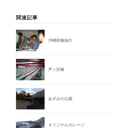
は
ク
リ
ッ
ク
関連記事
し
て
く
だ
さ
い
(
沖縄研修旅行
新
し
い
ウ
ィ
ン
ド
ウ
芦ヶ沢橋
で
開
き
ま
す
)
あずみの公園
オリジナルガレージ