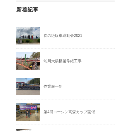
新着記事
春の絶版車運動会2021
蛇川大橋橋梁修繕工事
作業服一新
第4回コーシン高森カップ開催