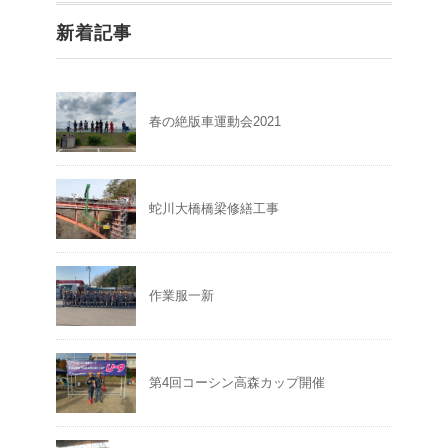
新着記事
春の絶版車運動会2021
蛇川大橋橋梁修繕工事
作業服一新
第4回コーシン高森カップ開催