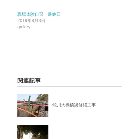
リ
ッ
ク
し
職場体験自習 最終日
て
く
2019年8月3日
だ
gallery
さ
い
(
新
し
い
ウ
ィ
ン
ド
ウ
で
開
き
ま
関連記事
す
)
蛇川大橋橋梁修繕工事