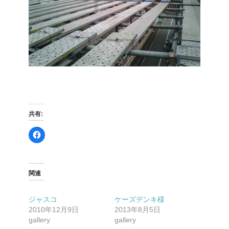
共有:
F
a
c
e
b
o
o
関連
k
で
共
有
ジャスコ
ケーズデンキ様
す
る
2010年12月9日
2013年8月5日
に
は
gallery
gallery
ク