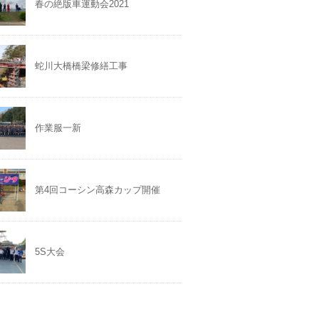
春の絶版車運動会2021
蛇川大橋橋梁修繕工事
作業服一新
第4回コーシン高森カップ開催
5S大会