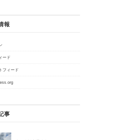
情報
ン
ィード
トフィード
ess.org
記事