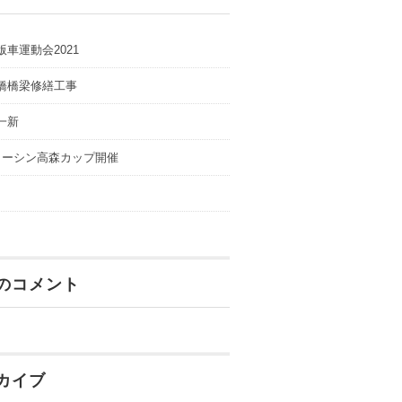
版車運動会2021
橋橋梁修繕工事
一新
コーシン高森カップ開催
のコメント
カイブ