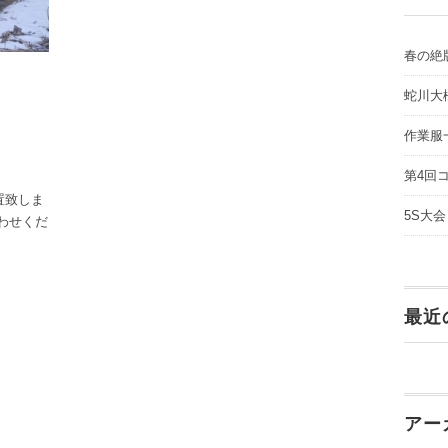
春の絶
蛇川大
作業服
第4回
置致しま
5S大会
わせくだ
最近
アー