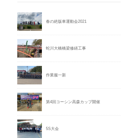
春の絶版車運動会2021
蛇川大橋橋梁修繕工事
作業服一新
第4回コーシン高森カップ開催
5S大会