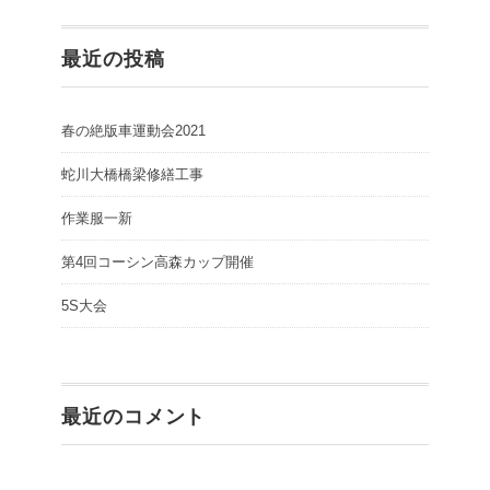
し
て
く
だ
最近の投稿
さ
い
(
新
し
い
春の絶版車運動会2021
ウ
ィ
ン
蛇川大橋橋梁修繕工事
ド
ウ
で
開
作業服一新
き
ま
す
第4回コーシン高森カップ開催
)
5S大会
最近のコメント