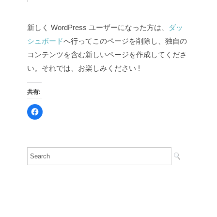
新しく WordPress ユーザーになった方は、
ダッ
シュボード
へ行ってこのページを削除し、独自の
コンテンツを含む新しいページを作成してくださ
い。それでは、お楽しみください !
共有:
F
a
c
e
b
o
o
k
で
共
有
す
る
に
は
ク
リ
ッ
ク